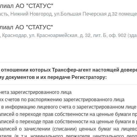
лиал АО "СТАТУС"
сть, Нижний Новгород, ул.Большая Печерская д.32 помеще
лиал АО "СТАТУС"
Краснодар, ул. Красноармейская, д. 32, лит. Б, оф. 902 (зд
 в отношении которых Трансфер-агент настоящей дове
у документов и их передаче Регистратору:
чета зарегистрированного лица
х счетов по распоряжению зарегистрированного лица
 в информацию лицевого счета о зарегистрированном лице
аписей о переходе прав собственности на ценные бумаги п
аписей о переходе прав собственности на ценные бумаги в
записей о зачислении (списании) ценных бумаг на лицевой
теля (в т.ч. номинального держателя центрального депо