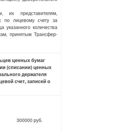
, их представителям,
х по лицевому счету за
ца указанного количества
там, принятым Трансфер-
льцев ценных бумаг
нии (списании) ценных
инального держателя
евой счет, записей о
300000 руб.