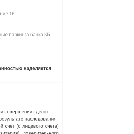
ние 15
ание паркинга банка КБ
ренностью наделяется
ри совершении сделок
 результате наследования
 счет (с лицевого счета)
зитария), доверительного