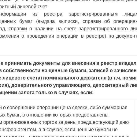
зитный лицевой счет
информации из реестра зарегистрированным лицам
ценных бумаг (выдача выписки, справки об операция
д, справки о наличии на счете зарегистрированного ли
домления о проведении операции в реестре) по докумен
ве принимать документы для внесения в реестр владе
в собственности на ценные бумаги, записей о зачисле
(с лицевого счета) номинального держателя (в т.ч. ном
ия), доверительного управляющего, депозитарный лиц
щении залога только в случаях, если:
и о совершении операции цена сделки, либо суммарная
ых бумаг, в отношении которых предоставлены
ам организованных торгов за день, предшествующий дню
нсфер-агентом, а в случае, если ценные бумаги не
ым торгам – суммарная номинальная стоимость ценных