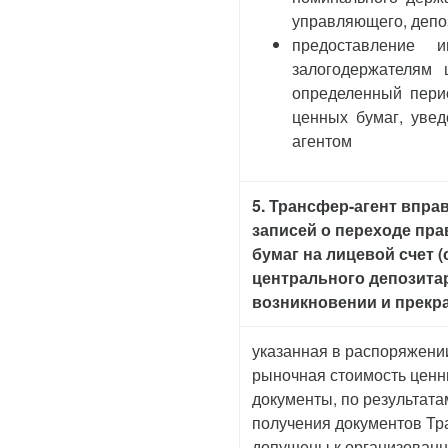
управляющего, депо
предоставление 
залогодержателям 
определенный перио
ценных бумаг, уве
агентом
5. Трансфер-агент впра
записей о переходе пра
бумаг на лицевой счет 
центрального депозитар
возникновении и прекра
указанная в распоряжени
рыночная стоимость ценн
документы, по результат
получения документов Тра
допущены к организованн