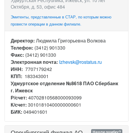
Удмуртская Республика, Ижевск, ул. 10 лет
Октября, д. 53, офис 484
Эмитенты, представленные в СТАР, по которым можно
провести операции в данном филиале.
Директор:
Людмила Григорьевна Волкова
Телефон:
(3412) 901330
Факс:
(3412) 901330
Электронная почта:
Izhevsk@rostatus.ru
ИНН:
7707179242
КПП:
183343001
Удмуртское отделение №8618 ПАО Сбербанк
г. Ижевск
Р/счет:
40702810568000093099
К/счет:
30101810400000000601
БИК:
049401601
Оренбургский филиал АО
Нашли ошибку?