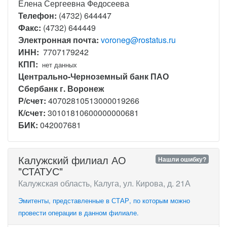
Елена Сергеевна Федосеева
Телефон:
(4732) 644447
Факс:
(4732) 644449
Электронная почта:
voroneg@rostatus.ru
ИНН:
7707179242
КПП:
нет данных
Центрально-Черноземный банк ПАО
Сбербанк г. Воронеж
Р/счет:
40702810513000019266
К/счет:
30101810600000000681
БИК:
042007681
Калужский филиал АО
Нашли ошибку?
"СТАТУС"
Калужская область, Калуга, ул. Кирова, д. 21А
Эмитенты, представленные в СТАР, по которым можно
провести операции в данном филиале.