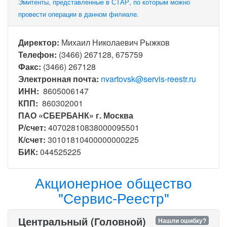
Эмитенты, представленные в СТАР, по которым можно
провести операции в данном филиале.
Директор:
Михаил Николаевич Рыжков
Телефон:
(3466) 267128, 675759
Факс:
(3466) 267128
Электронная почта:
nvartovsk@servis-reestr.ru
ИНН:
8605006147
КПП:
860302001
ПАО «СБЕРБАНК» г. Москва
Р/счет:
40702810838000095501
К/счет:
30101810400000000225
БИК:
044525225
Акционерное общество
"Сервис-Реестр"
Центральный (Головной)
Нашли ошибку?