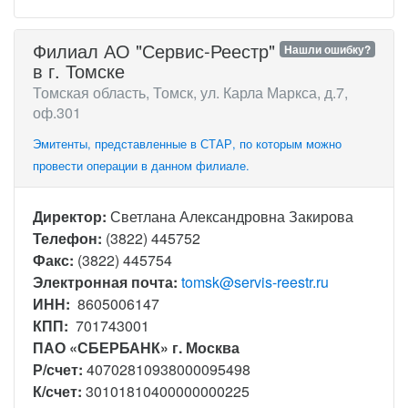
Филиал АО "Сервис-Реестр"
Нашли ошибку?
в г. Томске
Томская область, Томск, ул. Карла Маркса, д.7,
оф.301
Эмитенты, представленные в СТАР, по которым можно
провести операции в данном филиале.
Директор:
Светлана Александровна Закирова
Телефон:
(3822) 445752
Факс:
(3822) 445754
Электронная почта:
tomsk@servis-reestr.ru
ИНН:
8605006147
КПП:
701743001
ПАО «СБЕРБАНК» г. Москва
Р/счет:
40702810938000095498
К/счет:
30101810400000000225