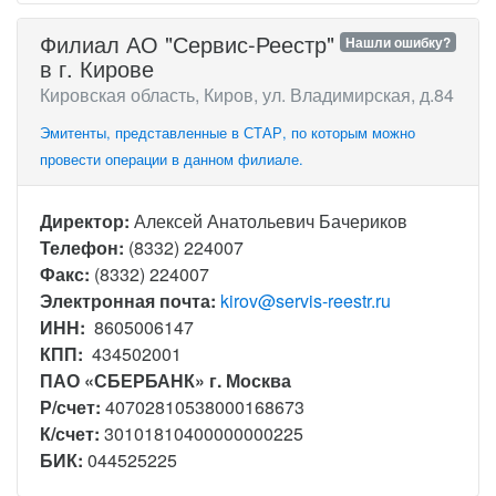
Филиал АО "Сервис-Реестр"
Нашли ошибку?
в г. Кирове
Кировская область, Киров, ул. Владимирская, д.84
Эмитенты, представленные в СТАР, по которым можно
провести операции в данном филиале.
Директор:
Алексей Анатольевич Бачериков
Телефон:
(8332) 224007
Факс:
(8332) 224007
Электронная почта:
kirov@servis-reestr.ru
ИНН:
8605006147
КПП:
434502001
ПАО «СБЕРБАНК» г. Москва
Р/счет:
40702810538000168673
К/счет:
30101810400000000225
БИК:
044525225