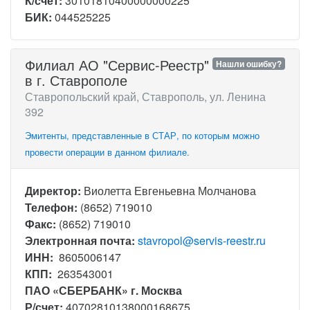
К/счет:
30101810400000000225
БИК:
044525225
Филиал АО "Сервис-Реестр"
Нашли ошибку?
в г. Ставрополе
Ставропольский край, Ставрополь, ул. Ленина
392
Эмитенты, представленные в СТАР, по которым можно
провести операции в данном филиале.
Директор:
Виолетта Евгеньевна Молчанова
Телефон:
(8652) 719010
Факс:
(8652) 719010
Электронная почта:
stavropol@servis-reestr.ru
ИНН:
8605006147
КПП:
263543001
ПАО «СБЕРБАНК» г. Москва
Р/счет:
40702810138000168675