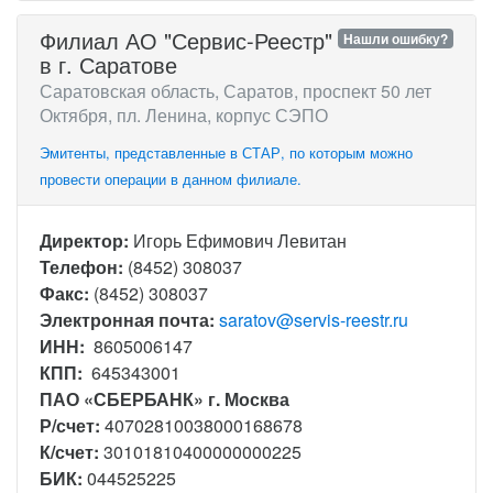
Филиал АО "Сервис-Рееcтр"
Нашли ошибку?
в г. Саратове
Саратовская область, Саратов, проспект 50 лет
Октября, пл. Ленина, корпус СЭПО
Эмитенты, представленные в СТАР, по которым можно
провести операции в данном филиале.
Директор:
Игорь Ефимович Левитан
Телефон:
(8452) 308037
Факс:
(8452) 308037
Электронная почта:
saratov@servis-reestr.ru
ИНН:
8605006147
КПП:
645343001
ПАО «СБЕРБАНК» г. Москва
Р/счет:
40702810038000168678
К/счет:
30101810400000000225
БИК:
044525225