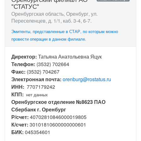
"СТАТУС"
Оренбургская область, Оренбург, ул.
Переселенцев, д. 1/1, каб. 3-4, 6-7.
Эмитенты, представленные в СТАР, по которым можно
провести операции в данном филиале.
Директор:
Татьяна Анатольевна Яцук
Телефон:
(3532) 702664
Факс:
(3532) 704267
Электронная почта:
orenburg@rostatus.ru
ИНН:
7707179242
КПП:
нет данных
Оренбургское отделение №8623 ПАО
Сбербанк г. Оренбург
Р/счет:
40702810846000019805
К/счет:
30101810600000000601
БИК:
045354601