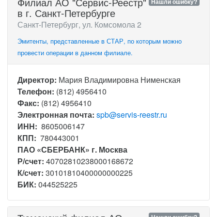
Филиал АО "Сервис-Реестр"
Нашли ошибку?
в г. Санкт-Петербурге
Санкт-Петербург, ул. Комсомола 2
Эмитенты, представленные в СТАР, по которым можно
провести операции в данном филиале.
Директор:
Мария Владимировна Нименская
Телефон:
(812) 4956410
Факс:
(812) 4956410
Электронная почта:
spb@servis-reestr.ru
ИНН:
8605006147
КПП:
780443001
ПАО «СБЕРБАНК» г. Москва
Р/счет:
40702810238000168672
К/счет:
30101810400000000225
БИК:
044525225