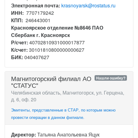
Электронная почта:
krasnoyarsk@rostatus.ru
ИНН:
7707179242
КПП:
246443001
Красноярское отделение №8646 ПАО
Сбербанк г. Красноярск
Р/счет:
40702810931000017877
К/счет:
30101810800000000627
БИК:
040407627
Магнитогорский филиал АО
Нашли ошибку?
"СТАТУС"
Челябинская область, Магнитогорск, ул. Герцена,
д. 6, оф. 20
Эмитенты, представленные в СТАР, по которым можно
провести операции в данном филиале.
Директор:
Татьяна Анатольевна Яцук