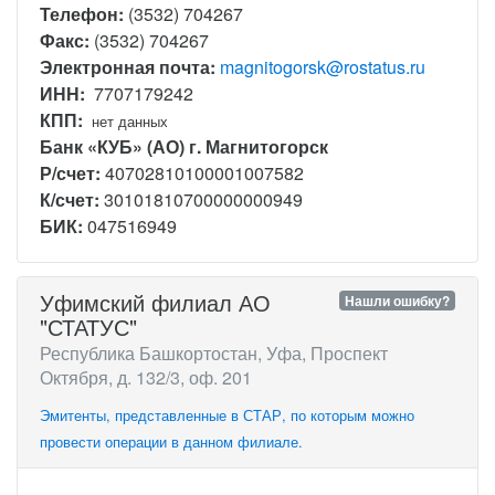
Телефон:
(3532) 704267
Факс:
(3532) 704267
Электронная почта:
magnitogorsk@rostatus.ru
ИНН:
7707179242
КПП:
нет данных
Банк «КУБ» (АО) г. Магнитогорск
Р/счет:
40702810100001007582
К/счет:
30101810700000000949
БИК:
047516949
Уфимский филиал АО
Нашли ошибку?
"СТАТУС"
Республика Башкортостан, Уфа, Проспект
Октября, д. 132/3, оф. 201
Эмитенты, представленные в СТАР, по которым можно
провести операции в данном филиале.