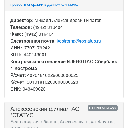
провести операции в данном филиале.
Директор:
Михаил Александрович Ипатов
Телефон:
(4942) 316404
Факс:
(4942) 316404
Электронная почта:
kostroma@rostatus.ru
ИНН:
7707179242
КПП:
440143001
Костромское отделение №8640 ПАО Сбербанк
г. Кострома
Р/счет:
40701810229000000023
К/счет:
30101810200000000623
БИК:
043469623
Алексеевский филиал АО
Нашли ошибку?
"СТАТУС"
Белгородская область, Алексеевка г., ул. Фрунзе,
д. 2а, к. 13-14