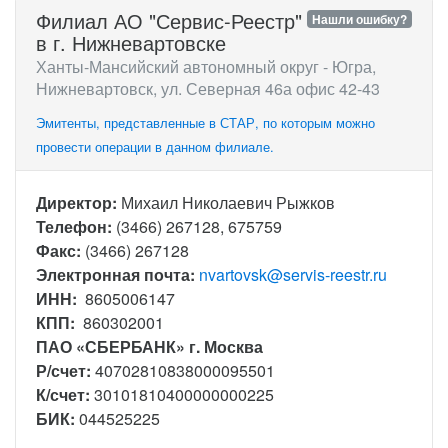
Филиал АО "Сервис-Реестр"
Нашли ошибку?
в г. Нижневартовске
Ханты-Мансийский автономный округ - Югра,
Нижневартовск, ул. Северная 46а офис 42-43
Эмитенты, представленные в СТАР, по которым можно
провести операции в данном филиале.
Директор:
Михаил Николаевич Рыжков
Телефон:
(3466) 267128, 675759
Факс:
(3466) 267128
Электронная почта:
nvartovsk@servis-reestr.ru
ИНН:
8605006147
КПП:
860302001
ПАО «СБЕРБАНК» г. Москва
Р/счет:
40702810838000095501
К/счет:
30101810400000000225
БИК:
044525225