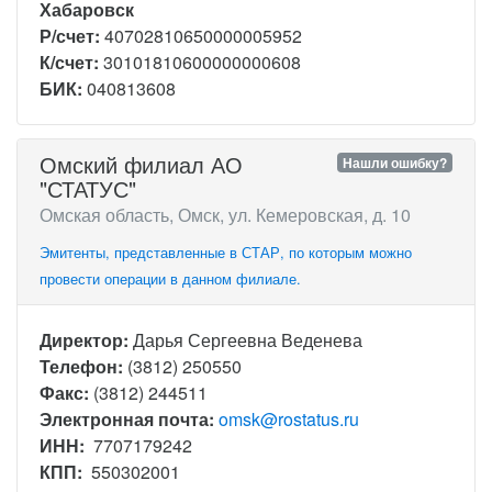
Хабаровск
Р/счет:
40702810650000005952
К/счет:
30101810600000000608
БИК:
040813608
Омский филиал АО
Нашли ошибку?
"СТАТУС"
Омская область, Омск, ул. Кемеровская, д. 10
Эмитенты, представленные в СТАР, по которым можно
провести операции в данном филиале.
Директор:
Дарья Сергеевна Веденева
Телефон:
(3812) 250550
Факс:
(3812) 244511
Электронная почта:
omsk@rostatus.ru
ИНН:
7707179242
КПП:
550302001