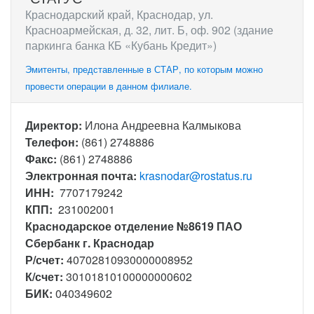
Краснодарский край, Краснодар, ул.
Красноармейская, д. 32, лит. Б, оф. 902 (здание
паркинга банка КБ «Кубань Кредит»)
Эмитенты, представленные в СТАР, по которым можно
провести операции в данном филиале.
Директор:
Илона Андреевна Калмыкова
Телефон:
(861) 2748886
Факс:
(861) 2748886
Электронная почта:
krasnodar@rostatus.ru
ИНН:
7707179242
КПП:
231002001
Краснодарское отделение №8619 ПАО
Сбербанк г. Краснодар
Р/счет:
40702810930000008952
К/счет:
30101810100000000602
БИК:
040349602