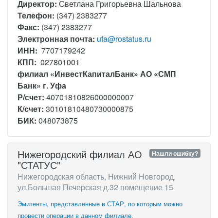
Директор:
Светлана Григорьевна Шальнова
Телефон:
(347) 2383277
Факс:
(347) 2383277
Электронная почта:
ufa@rostatus.ru
ИНН:
7707179242
КПП:
027801001
филиал «ИнвестКапиталБанк» АО «СМП
Банк» г. Уфа
Р/счет:
40701810826000000007
К/счет:
30101810480730000875
БИК:
048073875
Нижегородский филиал АО
Нашли ошибку?
"СТАТУС"
Нижегородская область, Нижний Новгород,
ул.Большая Печерская д.32 помещение 15
Эмитенты, представленные в СТАР, по которым можно
провести операции в данном филиале.