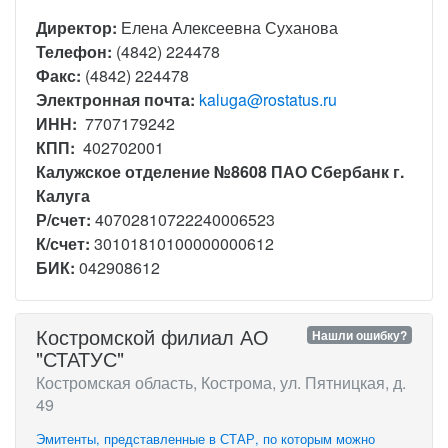
Директор:
Елена Алексеевна Суханова
Телефон:
(4842) 224478
Факс:
(4842) 224478
Электронная почта:
kaluga@rostatus.ru
ИНН:
7707179242
КПП:
402702001
Калужское отделение №8608 ПАО Сбербанк г.
Калуга
Р/счет:
40702810722240006523
К/счет:
30101810100000000612
БИК:
042908612
Костромской филиал АО
Нашли ошибку?
"СТАТУС"
Костромская область, Кострома, ул. Пятницкая, д.
49
Эмитенты, представленные в СТАР, по которым можно