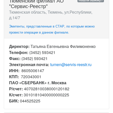
Тюменский филиал АО
Нашли ошибку?
"Сервис-Реестр"
Тюменская область, Тюмень, ул.Республики,
д.14/7
Эмитенты, представленные в СТАР, по которым можно
провести операции в данном филиале.
Директор:
Татьяна Евгеньевна Филимоненко
Телефон:
(3452) 593421
Факс:
(3452) 593421
Электронная почта:
tumen@servis-reestr.ru
ИНН:
8605006147
КПП:
720343001
ПАО «СБЕРБАНК» г. Москва
Р/счет:
40702810038000120182
К/счет:
30101810400000000225
БИК:
044525225