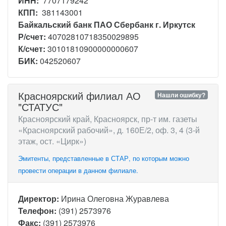
ИНН:
7707179242
КПП:
381143001
Байкальский банк ПАО Сбербанк г. Иркутск
Р/счет:
40702810718350029895
К/счет:
30101810900000000607
БИК:
042520607
Красноярский филиал АО
Нашли ошибку?
"СТАТУС"
Красноярский край, Красноярск, пр-т им. газеты
«Красноярский рабочий», д. 160Е/2, оф. 3, 4 (3-й
этаж, ост. «Цирк»)
Эмитенты, представленные в СТАР, по которым можно
провести операции в данном филиале.
Директор:
Ирина Олеговна Журавлева
Телефон:
(391) 2573976
Факс:
(391) 2573976