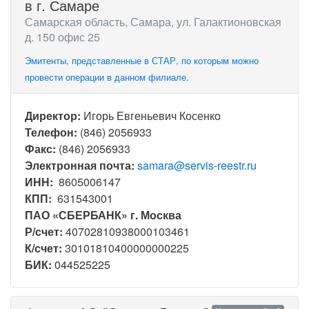
в г. Самаре
Самарская область, Самара, ул. Галактионовская
д. 150 офис 25
Эмитенты, представленные в СТАР, по которым можно
провести операции в данном филиале.
Директор:
Игорь Евгеньевич Косенко
Телефон:
(846) 2056933
Факс:
(846) 2056933
Электронная почта:
samara@servis-reestr.ru
ИНН:
8605006147
КПП:
631543001
ПАО «СБЕРБАНК» г. Москва
Р/счет:
40702810938000103461
К/счет:
30101810400000000225
БИК:
044525225