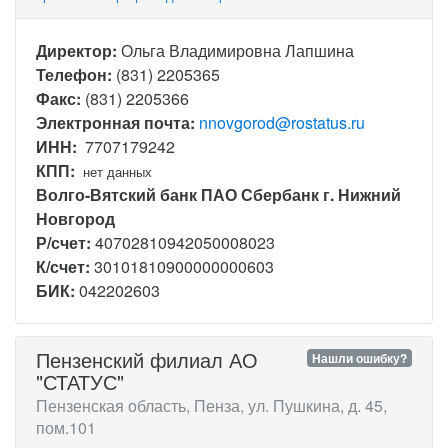
Директор:
Ольга Владимировна Лапшина
Телефон:
(831) 2205365
Факс:
(831) 2205366
Электронная почта:
nnovgorod@rostatus.ru
ИНН:
7707179242
КПП:
нет данных
Волго-Вятский банк ПАО Сбербанк г. Нижний
Новгород
Р/счет:
40702810942050008023
К/счет:
30101810900000000603
БИК:
042202603
Пензенский филиал АО
Нашли ошибку?
"СТАТУС"
Пензенская область, Пенза, ул. Пушкина, д. 45,
пом.101