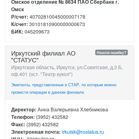
Омское отделение № 8634 ПАО Сбербанк г.
Омск
Р/счет:
40702810045000007178
К/счет:
30101810900000000673
БИК:
045209673
Иркутский филиал АО
Нашли ошибку?
"СТАТУС"
Иркутская область, Иркутск, ул.Советская, д.3 Б,
оф.401 (ост. "Театр кукол")
Эмитенты, представленные в СТАР, по которым можно
провести операции в данном филиале.
Директор:
Анна Валерьевна Хлебникова
Телефон:
(3952) 432582
Факс:
(3952) 432582
Электронная почта:
irkutsk@rostatus.ru