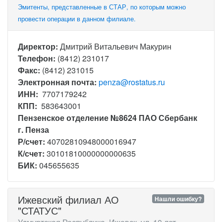
Эмитенты, представленные в СТАР, по которым можно
провести операции в данном филиале.
Директор:
Дмитрий Витальевич Макурин
Телефон:
(8412) 231017
Факс:
(8412) 231015
Электронная почта:
penza@rostatus.ru
ИНН:
7707179242
КПП:
583643001
Пензенское отделение №8624 ПАО Сбербанк
г. Пенза
Р/счет:
40702810948000016947
К/счет:
30101810000000000635
БИК:
045655635
Ижевский филиал АО
Нашли ошибку?
"СТАТУС"