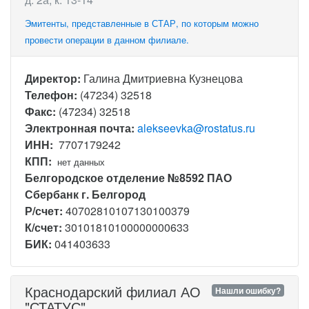
Эмитенты, представленные в СТАР, по которым можно
провести операции в данном филиале.
Директор:
Галина Дмитриевна Кузнецова
Телефон:
(47234) 32518
Факс:
(47234) 32518
Электронная почта:
alekseevka@rostatus.ru
ИНН:
7707179242
КПП:
нет данных
Белгородское отделение №8592 ПАО
Сбербанк г. Белгород
Р/счет:
40702810107130100379
К/счет:
30101810100000000633
БИК:
041403633
Краснодарский филиал АО
Нашли ошибку?
"СТАТУС"