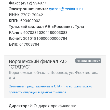
Факс:
(4912) 994977
Электронная почта:
ryazan@rostatus.ru
ИНН:
7707179242
КПП:
623402002
Тульский филиал АБ «Россия» г. Тула
Р/счет:
40702810204180003083
К/счет:
30101810600000000764
БИК:
047003764
Воронежский филиал АО
Нашли ошибку?
"СТАТУС"
Воронежская область, Воронеж, ул. Феоктистова,
д. 4
Эмитенты, представленные в СТАР, по которым можно
провести операции в данном филиале.
Директор:
И.О. директора филиала: