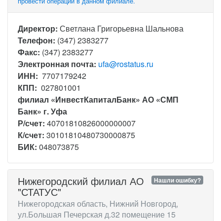
провести операции в данном филиале.
Директор:
Светлана Григорьевна Шальнова
Телефон:
(347) 2383277
Факс:
(347) 2383277
Электронная почта:
ufa@rostatus.ru
ИНН:
7707179242
КПП:
027801001
филиал «ИнвестКапиталБанк» АО «СМП
Банк» г. Уфа
Р/счет:
40701810826000000007
К/счет:
30101810480730000875
БИК:
048073875
Нижегородский филиал АО
Нашли ошибку?
"СТАТУС"
Нижегородская область, Нижний Новгород,
ул.Большая Печерская д.32 помещение 15