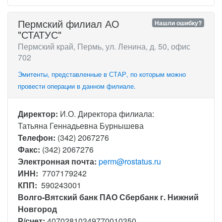
Пермский филиал АО
Нашли ошибку?
"СТАТУС"
Пермский край, Пермь, ул. Ленина, д. 50, офис
702
Эмитенты, представленные в СТАР, по которым можно
провести операции в данном филиале.
Директор:
И.О. Директора филиала:
Татьяна Геннадьевна Бурнышева
Телефон:
(342) 2067276
Факс:
(342) 2067276
Электронная почта:
perm@rostatus.ru
ИНН:
7707179242
КПП:
590243001
Волго-Вятский банк ПАО Сбербанк г. Нижний
Новгород
Р/счет:
40702810349770010350