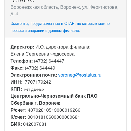
Воронежская область, Воронеж, ул. Феоктистова,
д. 4
Эмитенты, представленные в СТАР, по которым можно
провести операции в данном филиале.
Директор:
И.О. директора филиала:
Елена Сергеевна Федосеева
Телефон:
(4732) 644447
Факс:
(4732) 644449
Электронная почта:
voroneg@rostatus.ru
ИНН:
7707179242
КПП:
нет данных
Центрально-Черноземный банк ПАО
Сбербанк г. Воронеж
Р/счет:
40702810513000019266
К/счет:
30101810600000000681
БИК:
042007681