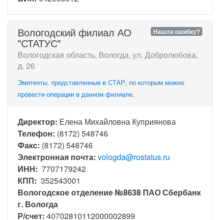
Вологодский филиал АО
Нашли ошибку?
"СТАТУС"
Вологодская область, Вологда, ул. Добролюбова,
д. 26
Эмитенты, представленные в СТАР, по которым можно
провести операции в данном филиале.
Директор:
Елена Михайловна Куприянова
Телефон:
(8172) 548746
Факс:
(8172) 548746
Электронная почта:
vologda@rostatus.ru
ИНН:
7707179242
КПП:
352543001
Вологодское отделение №8638 ПАО Сбербанк
г. Вологда
Р/счет:
40702810112000002899