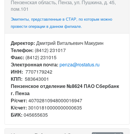
Пензенская область, Пенза, ул. Пушкина, д. 45,
пом.101
Эмитенты, представленные в СТАР, по которым можно
провести операции в данном филиале.
Директор:
Дмитрий Витальевич Макурин
Телефон:
(8412) 231017
Факс:
(8412) 231015
Электронная почта:
penza@rostatus.ru
ИНН:
7707179242
КПП:
583643001
Пензенское отделение №8624 ПАО Сбербанк
г. Пенза
Р/счет:
40702810948000016947
К/счет:
30101810000000000635
БИК:
045655635