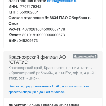
Электронная почта:
omsk@rostatus.ru
ИНН:
7707179242
КПП:
550302001
Омское отделение № 8634 ПАО Сбербанк г.
Омск
Р/счет:
40702810045000007178
К/счет:
30101810900000000673
БИК:
045209673
Красноярский филиал АО
Нашли ошибку?
"СТАТУС"
Красноярский край, Красноярск, пр-т им. газеты
«Красноярский рабочий», д. 160Е/2, оф. 3, 4 (3-й
этаж, ост. «Цирк»)
Эмитенты, представленные в СТАР, по которым можно
провести операции в данном филиале.
Директор:
Ирина Олеговна Журавлева