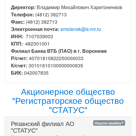
Директор:
Владимир Михайлович Харитоненков
Телефон:
(4812) 382713
Факс:
(4812) 382713
Электронная почта:
smolensk@a-rnr.ru
ИНН:
7107039003
КПП:
482301001
Филиал Банка ВТБ (ПАО) в г. Воронеже
Р/счет:
40701810822250000033
К/счет:
30101810100000000835
БИК:
042007835
Акционерное общество
"Регистраторское общество
"СТАТУС"
Рязанский филиал АО
Нашли ошибку?
"СТАТУС"