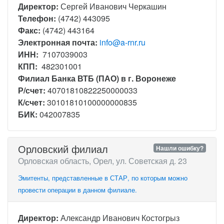
Директор:
Сергей Иванович Черкашин
Телефон:
(4742) 443095
Факс:
(4742) 443164
Электронная почта:
info@a-rnr.ru
ИНН:
7107039003
КПП:
482301001
Филиал Банка ВТБ (ПАО) в г. Воронеже
Р/счет:
40701810822250000033
К/счет:
30101810100000000835
БИК:
042007835
Орловский филиал
Нашли ошибку?
Орловская область, Орел, ул. Советская д. 23
Эмитенты, представленные в СТАР, по которым можно
провести операции в данном филиале.
Директор:
Александр Иванович Костогрыз