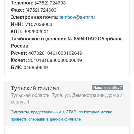
Телефон:
(4752) 724603
Факс:
(4752) 724603
Электронная почта:
tambov@a-rnr.ru
ИНН:
7107039003
КПП:
682902001
Тамбовское отделение № 8594 ПАО Сбербанк
России
Р/счет:
40702810461000102649
К/счет:
30101810800000000649
БИК:
046850649
Тульский филиал
Нашли ошибку?
Тульская область, Тула, ул. Демонстрации, дом 27
корпус 1
Эмитенты, представленные в СТАР, по которым можно
провести операции в данном филиале.