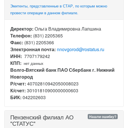
Эмитенты, представленные в СТАР, по которым можно
провести операции в данном филиале.
Директор:
Ольга Владимировна Лапшина
Телефон:
(831) 2205365
Факс:
(831) 2205366
Электронная почта:
nnovgorod@rostatus.ru
ИНН:
7707179242
КПП:
нет данных
Волго-Вятский банк ПАО Сбербанк г. Нижний
Новгород
Р/счет:
40702810942050008023
К/счет:
30101810900000000603
БИК:
042202603
Пензенский филиал АО
Нашли ошибку?
"СТАТУС"