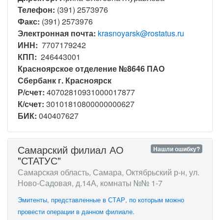
Телефон:
(391) 2573976
Факс:
(391) 2573976
Электронная почта:
krasnoyarsk@rostatus.ru
ИНН:
7707179242
КПП:
246443001
Красноярское отделение №8646 ПАО
Сбербанк г. Красноярск
Р/счет:
40702810931000017877
К/счет:
30101810800000000627
БИК:
040407627
Самарский филиал АО
Нашли ошибку?
"СТАТУС"
Самарская область, Самара, Октябрьский р-н, ул.
Ново-Садовая, д.14А, комнаты №№ 1-7
Эмитенты, представленные в СТАР, по которым можно
провести операции в данном филиале.