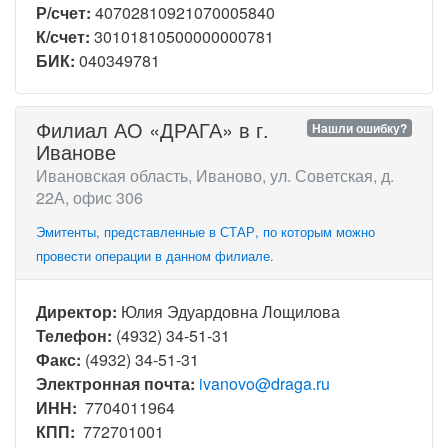
Р/счет:
40702810921070005840
К/счет:
30101810500000000781
БИК:
040349781
Филиал АО «ДРАГА» в г.
Нашли ошибку?
Иванове
Ивановская область, Иваново, ул. Советская, д.
22А, офис 306
Эмитенты, представленные в СТАР, по которым можно
провести операции в данном филиале.
Директор:
Юлия Эдуардовна Лощилова
Телефон:
(4932) 34-51-31
Факс:
(4932) 34-51-31
Электронная почта:
ivanovo@draga.ru
ИНН:
7704011964
КПП:
772701001