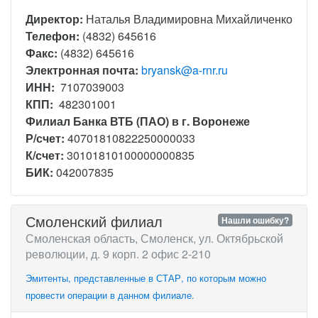
Директор:
Наталья Владимировна Михайличенко
Телефон:
(4832) 645616
Факс:
(4832) 645616
Электронная почта:
bryansk@a-rnr.ru
ИНН:
7107039003
КПП:
482301001
Филиал Банка ВТБ (ПАО) в г. Воронеже
Р/счет:
40701810822250000033
К/счет:
30101810100000000835
БИК:
042007835
Смоленский филиал
Нашли ошибку?
Смоленская область, Смоленск, ул. Октябрьской
революции, д. 9 корп. 2 офис 2-210
Эмитенты, представленные в СТАР, по которым можно
провести операции в данном филиале.