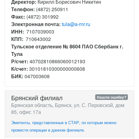
Директор:
Кирилл Борисович Никитин
Телефон:
(4872) 250911
Факс:
(4872) 301992
Электронная почта:
tula@a-rnr.ru
ИНН:
7107039003
КПП:
710643002
Тульское отделение № 8604 ПАО Сбербанк г.
Тула
Р/счет:
40702810866060012193
К/счет:
30101810300000000608
БИК:
047003608
Брянский филиал
Нашли ошибку?
Брянская область, Брянск, ул. С. Перовской, дом
85, офис 17а
Эмитенты, представленные в СТАР, по которым можно
провести операции в данном филиале.