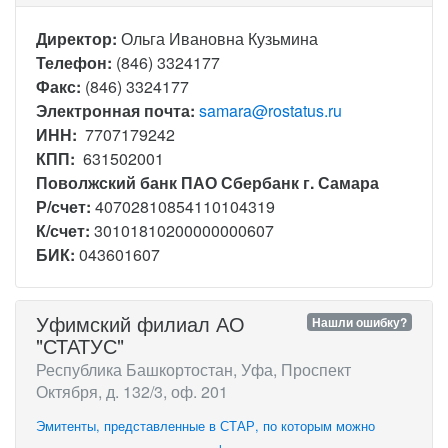
Директор:
Ольга Ивановна Кузьмина
Телефон:
(846) 3324177
Факс:
(846) 3324177
Электронная почта:
samara@rostatus.ru
ИНН:
7707179242
КПП:
631502001
Поволжский банк ПАО Сбербанк г. Самара
Р/счет:
40702810854110104319
К/счет:
30101810200000000607
БИК:
043601607
Уфимский филиал АО
Нашли ошибку?
"СТАТУС"
Республика Башкортостан, Уфа, Проспект
Октября, д. 132/3, оф. 201
Эмитенты, представленные в СТАР, по которым можно