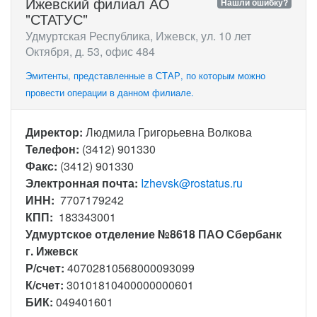
Ижевский филиал АО
Нашли ошибку?
"СТАТУС"
Удмуртская Республика, Ижевск, ул. 10 лет
Октября, д. 53, офис 484
Эмитенты, представленные в СТАР, по которым можно
провести операции в данном филиале.
Директор:
Людмила Григорьевна Волкова
Телефон:
(3412) 901330
Факс:
(3412) 901330
Электронная почта:
Izhevsk@rostatus.ru
ИНН:
7707179242
КПП:
183343001
Удмуртское отделение №8618 ПАО Сбербанк
г. Ижевск
Р/счет:
40702810568000093099
К/счет:
30101810400000000601
БИК:
049401601