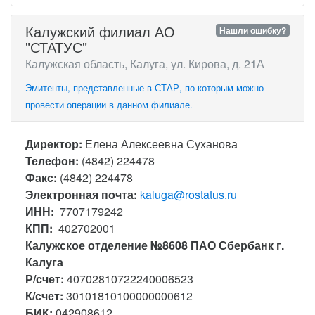
Калужский филиал АО
Нашли ошибку?
"СТАТУС"
Калужская область, Калуга, ул. Кирова, д. 21А
Эмитенты, представленные в СТАР, по которым можно
провести операции в данном филиале.
Директор:
Елена Алексеевна Суханова
Телефон:
(4842) 224478
Факс:
(4842) 224478
Электронная почта:
kaluga@rostatus.ru
ИНН:
7707179242
КПП:
402702001
Калужское отделение №8608 ПАО Сбербанк г.
Калуга
Р/счет:
40702810722240006523
К/счет:
30101810100000000612
БИК:
042908612