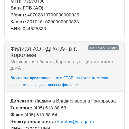
КПП:
772701001
Банк ГПБ (АО)
Р/счет:
40702810700000000026
К/счет:
30101810200000000823
БИК:
044525823
Филиал АО «ДРАГА» в г.
Нашли ошибку?
Королеве
Московская область, Королев, ул. Циолковского,
д. 4А
Эмитенты, представленные в СТАР, по которым можно
провести операции в данном филиале.
Директор:
Людмила Владиславовна Григорьева
Телефон:
(495) 513-88-53
Факс:
(495) 513-88-54
Электронная почта:
korolev@draga.ru
ИНН:
7704011964