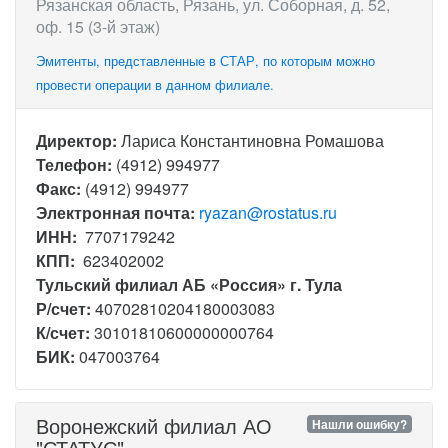
Рязанская область, Рязань, ул. Соборная, д. 52,
оф. 15 (3-й этаж)
Эмитенты, представленные в СТАР, по которым можно
провести операции в данном филиале.
Директор:
Лариса Константиновна Ромашова
Телефон:
(4912) 994977
Факс:
(4912) 994977
Электронная почта:
ryazan@rostatus.ru
ИНН:
7707179242
КПП:
623402002
Тульский филиал АБ «Россия» г. Тула
Р/счет:
40702810204180003083
К/счет:
30101810600000000764
БИК:
047003764
Воронежский филиал АО
Нашли ошибку?
"СТАТУС"