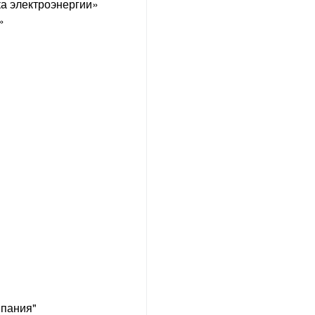
а электроэнергии»
»
мпания"