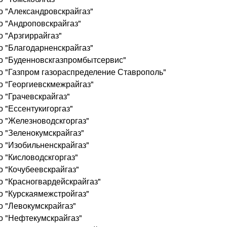
о "Александровскрайгаз"
о "Андроповскрайгаз"
 "Арзгиррайгаз"
о "Благодарненскрайгаз"
о "Буденновскгазпромбытсервис"
о "Газпром газораспределение Ставрополь"
о "Георгиевскмежрайгаз"
 "Грачевскрайгаз"
 "Ессентукигоргаз"
о "Железноводскгоргаз"
о "Зеленокумскрайгаз"
о "Изобильненскрайгаз"
 "Кисловодскгоргаз"
о "Кочубеевскрайгаз"
о "Красногвардейскрайгаз"
о "Курскаямежстройгаз"
о "Левокумскрайгаз"
о "Нефтекумскрайгаз"