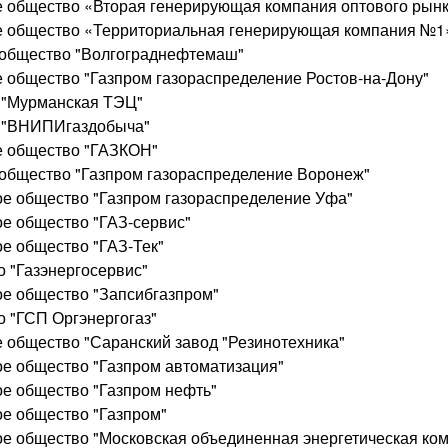
е общество «Вторая генерирующая компания оптового рынк
ое общество «Территориальная генерирующая компания №1
 общество "Волгограднефтемаш"
е общество "Газпром газораспределение Ростов-на-Дону"
 "Мурманская ТЭЦ"
о "ВНИПИгаздобыча"
е общество "ГАЗКОН"
 общество "Газпром газораспределение Воронеж"
ое общество "Газпром газораспределение Уфа"
ое общество "ГАЗ-сервис"
ое общество "ГАЗ-Тек"
о "Газэнергосервис"
ое общество "Запсибгазпром"
о "ГСП Оргэнергогаз"
е общество "Саранский завод "Резинотехника"
ое общество "Газпром автоматизация"
ое общество "Газпром нефть"
ое общество "Газпром"
ое общество "Московская объединенная энергетическая ко