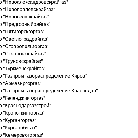
о "Новоалександровскрайгаз"
о "Новопавловскрайгаз"
о "Новоселицкрайгаз"
о "Предгорныйрайгаз"
 "Пятигорскгоргаз"
о "Светлоградрайгаз"
о "Ставропольгоргаз"
о "Степновскрайгаз"
о "Труновскрайгаз"
о "Туркменскрайгаз"
о "Газпром газораспределение Киров"
о "Армавиргоргаз"
о "Газпром газораспределение Краснодар"
 "Геленджикгоргаз"
о "Краснодаргазстрой"
 "Кропоткингоргаз"
 "Кургангоргаз"
 "Курганоблгаз"
о "Кемеровогоргаз"