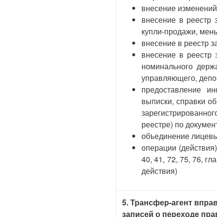
внесение изменений
внесение в реестр 
купли-продажи, мен
внесение в реестр з
внесение в реестр 
номинального держа
управляющего, депо
предоставление ин
выписки, справки об
зарегистрированног
реестре) по докуме
объединение лицевы
операции (действия
40, 41, 72, 75, 76,
действия)
5. Трансфер-агент впра
записей о переходе пра