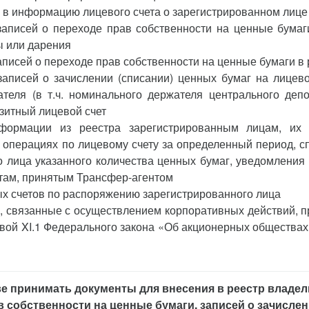
 в информацию лицевого счета о зарегистрированном лице
записей о переходе прав собственности на ценные бума
ы или дарения
аписей о переходе прав собственности на ценные бумаги в
записей о зачислении (списании) ценных бумаг на лицевой
теля (в т.ч. номинального держателя центрального депо
зитный лицевой счет
формации из реестра зарегистрированным лицам, их 
 операциях по лицевому счету за определенный период, с
о лица указанного количества ценных бумаг, уведомления
нтам, принятым Трансфер-агентом
х счетов по распоряжению зарегистрированного лица
), связанные с осуществлением корпоративных действий, 
 главой XI.1 Федерального закона «Об акционерных общества
ве принимать документы для внесения в реестр владе
в собственности на ценные бумаги, записей о зачисле