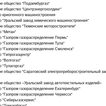
ое общество "Подзембургаз"
ое общество "Центрэнергохолдинг"
о криогенного машиностроения
о "Уральский завод химического машиностроения"
ое общество "Тюменские моторостроители"
о "Метан"
о "Газпром газораспределение Пермь"
о "Газпром газораспределение Тула"
о "Газпром газораспределение Смоленск"
о "Гипрогазцентр"
 "Волгогаз"
 "Тулагоргаз"
ое общество "Саратовский электроприборостроительный за
ое общество «Уральский завод автотекстильных изделий»
о "Газпром газораспределение Екатеринбург"
о "Газпром газораспределение Черкесск"
о "Сибирьгазсервис"
 "Томскоблгаз"