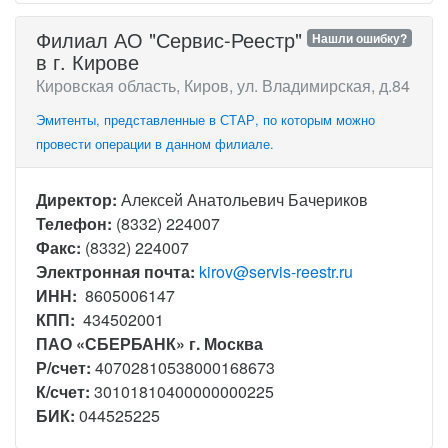
Филиал АО "Сервис-Реестр"
Нашли ошибку?
в г. Кирове
Кировская область, Киров, ул. Владимирская, д.84
Эмитенты, представленные в СТАР, по которым можно
провести операции в данном филиале.
Директор:
Алексей Анатольевич Бачериков
Телефон:
(8332) 224007
Факс:
(8332) 224007
Электронная почта:
kirov@servis-reestr.ru
ИНН:
8605006147
КПП:
434502001
ПАО «СБЕРБАНК» г. Москва
Р/счет:
40702810538000168673
К/счет:
30101810400000000225
БИК:
044525225