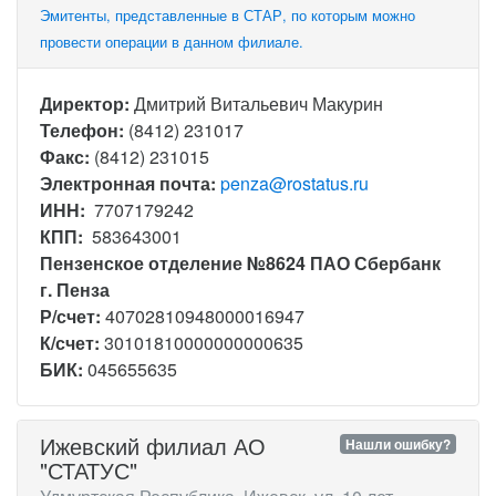
Эмитенты, представленные в СТАР, по которым можно
провести операции в данном филиале.
Директор:
Дмитрий Витальевич Макурин
Телефон:
(8412) 231017
Факс:
(8412) 231015
Электронная почта:
penza@rostatus.ru
ИНН:
7707179242
КПП:
583643001
Пензенское отделение №8624 ПАО Сбербанк
г. Пенза
Р/счет:
40702810948000016947
К/счет:
30101810000000000635
БИК:
045655635
Ижевский филиал АО
Нашли ошибку?
"СТАТУС"