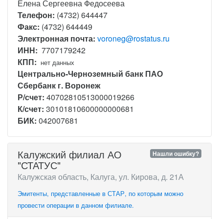
Елена Сергеевна Федосеева
Телефон:
(4732) 644447
Факс:
(4732) 644449
Электронная почта:
voroneg@rostatus.ru
ИНН:
7707179242
КПП:
нет данных
Центрально-Черноземный банк ПАО
Сбербанк г. Воронеж
Р/счет:
40702810513000019266
К/счет:
30101810600000000681
БИК:
042007681
Калужский филиал АО
Нашли ошибку?
"СТАТУС"
Калужская область, Калуга, ул. Кирова, д. 21А
Эмитенты, представленные в СТАР, по которым можно
провести операции в данном филиале.