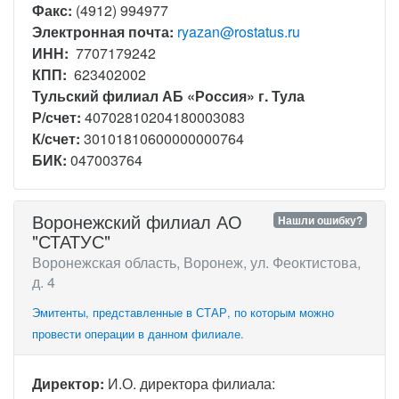
Факс:
(4912) 994977
Электронная почта:
ryazan@rostatus.ru
ИНН:
7707179242
КПП:
623402002
Тульский филиал АБ «Россия» г. Тула
Р/счет:
40702810204180003083
К/счет:
30101810600000000764
БИК:
047003764
Воронежский филиал АО
Нашли ошибку?
"СТАТУС"
Воронежская область, Воронеж, ул. Феоктистова,
д. 4
Эмитенты, представленные в СТАР, по которым можно
провести операции в данном филиале.
Директор:
И.О. директора филиала: