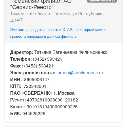
Тюменский филиал АО
Нашли ошибку?
"Сервис-Реестр"
Тюменская область, Тюмень, ул.Республики,
д.14/7
Эмитенты, представленные в СТАР, по которым можно
провести операции в данном филиале.
Директор:
Татьяна Евгеньевна Филимоненко
Телефон:
(3452) 593421
Факс:
(3452) 593421
Электронная почта:
tumen@servis-reestr.ru
ИНН:
8605006147
КПП:
720343001
ПАО «СБЕРБАНК» г. Москва
Р/счет:
40702810038000120182
К/счет:
30101810400000000225
БИК:
044525225