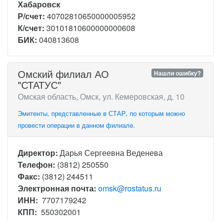
Хабаровск
Р/счет:
40702810650000005952
К/счет:
30101810600000000608
БИК:
040813608
Омский филиал АО
Нашли ошибку?
"СТАТУС"
Омская область, Омск, ул. Кемеровская, д. 10
Эмитенты, представленные в СТАР, по которым можно
провести операции в данном филиале.
Директор:
Дарья Сергеевна Веденева
Телефон:
(3812) 250550
Факс:
(3812) 244511
Электронная почта:
omsk@rostatus.ru
ИНН:
7707179242
КПП:
550302001