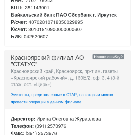
ИНН:
7707179242
КПП:
381143001
Байкальский банк ПАО Сбербанк г. Иркутск
Р/счет:
40702810718350029895
К/счет:
30101810900000000607
БИК:
042520607
Красноярский филиал АО
Нашли ошибку?
"СТАТУС"
Красноярский край, Красноярск, пр-т им. газеты
«Красноярский рабочий», д. 160Е/2, оф. 3, 4 (3-й
этаж, ост. «Цирк»)
Эмитенты, представленные в СТАР, по которым можно
провести операции в данном филиале.
Директор:
Ирина Олеговна Журавлева
Телефон:
(391) 2573976
Факс:
(391) 2573976