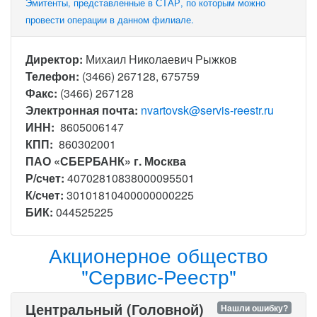
Эмитенты, представленные в СТАР, по которым можно
провести операции в данном филиале.
Директор:
Михаил Николаевич Рыжков
Телефон:
(3466) 267128, 675759
Факс:
(3466) 267128
Электронная почта:
nvartovsk@servis-reestr.ru
ИНН:
8605006147
КПП:
860302001
ПАО «СБЕРБАНК» г. Москва
Р/счет:
40702810838000095501
К/счет:
30101810400000000225
БИК:
044525225
Акционерное общество
"Сервис-Реестр"
Центральный (Головной)
Нашли ошибку?