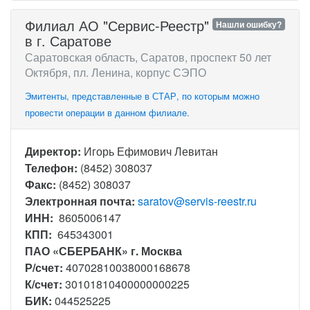
Филиал АО "Сервис-Рееcтр"
Нашли ошибку?
в г. Саратове
Саратовская область, Саратов, проспект 50 лет
Октября, пл. Ленина, корпус СЭПО
Эмитенты, представленные в СТАР, по которым можно
провести операции в данном филиале.
Директор:
Игорь Ефимович Левитан
Телефон:
(8452) 308037
Факс:
(8452) 308037
Электронная почта:
saratov@servis-reestr.ru
ИНН:
8605006147
КПП:
645343001
ПАО «СБЕРБАНК» г. Москва
Р/счет:
40702810038000168678
К/счет:
30101810400000000225
БИК:
044525225