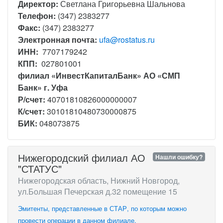
Директор:
Светлана Григорьевна Шальнова
Телефон:
(347) 2383277
Факс:
(347) 2383277
Электронная почта:
ufa@rostatus.ru
ИНН:
7707179242
КПП:
027801001
филиал «ИнвестКапиталБанк» АО «СМП
Банк» г. Уфа
Р/счет:
40701810826000000007
К/счет:
30101810480730000875
БИК:
048073875
Нижегородский филиал АО
Нашли ошибку?
"СТАТУС"
Нижегородская область, Нижний Новгород,
ул.Большая Печерская д.32 помещение 15
Эмитенты, представленные в СТАР, по которым можно
провести операции в данном филиале.