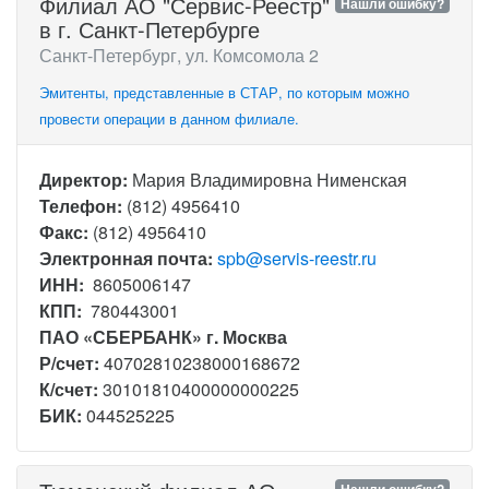
Филиал АО "Сервис-Реестр"
Нашли ошибку?
в г. Санкт-Петербурге
Санкт-Петербург, ул. Комсомола 2
Эмитенты, представленные в СТАР, по которым можно
провести операции в данном филиале.
Директор:
Мария Владимировна Нименская
Телефон:
(812) 4956410
Факс:
(812) 4956410
Электронная почта:
spb@servis-reestr.ru
ИНН:
8605006147
КПП:
780443001
ПАО «СБЕРБАНК» г. Москва
Р/счет:
40702810238000168672
К/счет:
30101810400000000225
БИК:
044525225