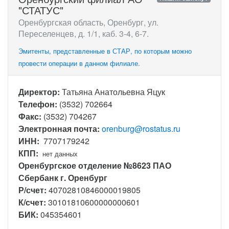
"СТАТУС"
Оренбургская область, Оренбург, ул.
Переселенцев, д. 1/1, каб. 3-4, 6-7.
Эмитенты, представленные в СТАР, по которым можно
провести операции в данном филиале.
Директор:
Татьяна Анатольевна Яцук
Телефон:
(3532) 702664
Факс:
(3532) 704267
Электронная почта:
orenburg@rostatus.ru
ИНН:
7707179242
КПП:
нет данных
Оренбургское отделение №8623 ПАО
Сбербанк г. Оренбург
Р/счет:
40702810846000019805
К/счет:
30101810600000000601
БИК:
045354601