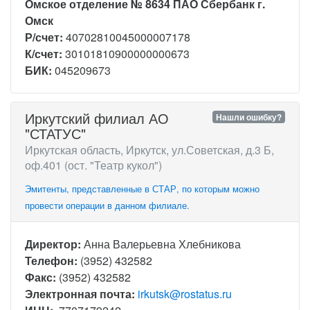
Омское отделение № 8634 ПАО Сбербанк г.
Омск
Р/счет:
40702810045000007178
К/счет:
30101810900000000673
БИК:
045209673
Иркутский филиал АО
Нашли ошибку?
"СТАТУС"
Иркутская область, Иркутск, ул.Советская, д.3 Б,
оф.401 (ост. "Театр кукол")
Эмитенты, представленные в СТАР, по которым можно
провести операции в данном филиале.
Директор:
Анна Валерьевна Хлебникова
Телефон:
(3952) 432582
Факс:
(3952) 432582
Электронная почта:
irkutsk@rostatus.ru