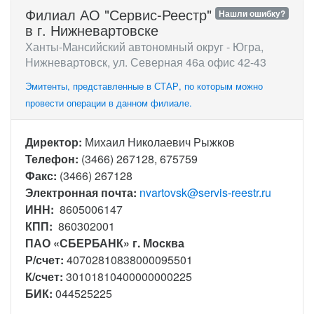
Филиал АО "Сервис-Реестр"
Нашли ошибку?
в г. Нижневартовске
Ханты-Мансийский автономный округ - Югра,
Нижневартовск, ул. Северная 46а офис 42-43
Эмитенты, представленные в СТАР, по которым можно
провести операции в данном филиале.
Директор:
Михаил Николаевич Рыжков
Телефон:
(3466) 267128, 675759
Факс:
(3466) 267128
Электронная почта:
nvartovsk@servis-reestr.ru
ИНН:
8605006147
КПП:
860302001
ПАО «СБЕРБАНК» г. Москва
Р/счет:
40702810838000095501
К/счет:
30101810400000000225
БИК:
044525225