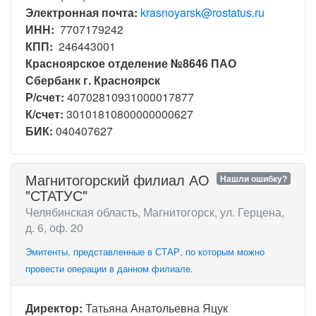
Электронная почта:
krasnoyarsk@rostatus.ru
ИНН:
7707179242
КПП:
246443001
Красноярское отделение №8646 ПАО
Сбербанк г. Красноярск
Р/счет:
40702810931000017877
К/счет:
30101810800000000627
БИК:
040407627
Магнитогорский филиал АО
Нашли ошибку?
"СТАТУС"
Челябинская область, Магнитогорск, ул. Герцена,
д. 6, оф. 20
Эмитенты, представленные в СТАР, по которым можно
провести операции в данном филиале.
Директор:
Татьяна Анатольевна Яцук