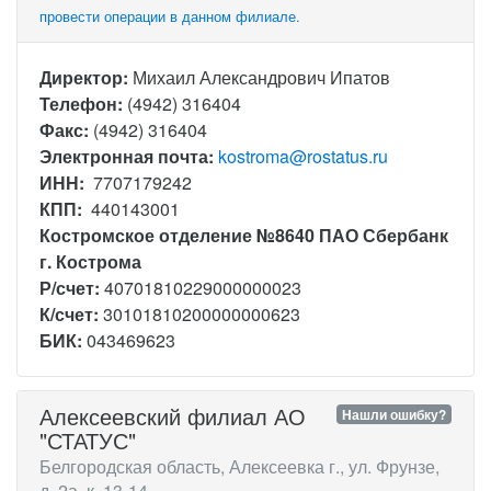
провести операции в данном филиале.
Директор:
Михаил Александрович Ипатов
Телефон:
(4942) 316404
Факс:
(4942) 316404
Электронная почта:
kostroma@rostatus.ru
ИНН:
7707179242
КПП:
440143001
Костромское отделение №8640 ПАО Сбербанк
г. Кострома
Р/счет:
40701810229000000023
К/счет:
30101810200000000623
БИК:
043469623
Алексеевский филиал АО
Нашли ошибку?
"СТАТУС"
Белгородская область, Алексеевка г., ул. Фрунзе,
д. 2а, к. 13-14