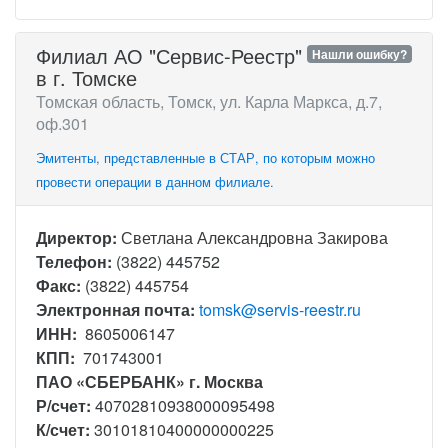
Филиал АО "Сервис-Реестр"
Нашли ошибку?
в г. Томске
Томская область, Томск, ул. Карла Маркса, д.7,
оф.301
Эмитенты, представленные в СТАР, по которым можно
провести операции в данном филиале.
Директор:
Светлана Александровна Закирова
Телефон:
(3822) 445752
Факс:
(3822) 445754
Электронная почта:
tomsk@servis-reestr.ru
ИНН:
8605006147
КПП:
701743001
ПАО «СБЕРБАНК» г. Москва
Р/счет:
40702810938000095498
К/счет:
30101810400000000225