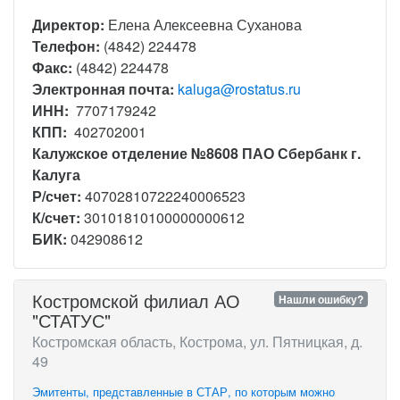
Директор:
Елена Алексеевна Суханова
Телефон:
(4842) 224478
Факс:
(4842) 224478
Электронная почта:
kaluga@rostatus.ru
ИНН:
7707179242
КПП:
402702001
Калужское отделение №8608 ПАО Сбербанк г.
Калуга
Р/счет:
40702810722240006523
К/счет:
30101810100000000612
БИК:
042908612
Костромской филиал АО
Нашли ошибку?
"СТАТУС"
Костромская область, Кострома, ул. Пятницкая, д.
49
Эмитенты, представленные в СТАР, по которым можно