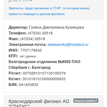
Эмитенты, представленные в СТАР, по которым можно
провести операции в данном филиале.
Директор:
Галина Дмитриевна Кузнецова
Телефон:
(47234) 32518
Факс:
(47234) 32518
Электронная почта:
alekseevka@rostatus.ru
ИНН:
7707179242
КПП:
нет данных
Белгородское отделение №8592 ПАО
Сбербанк г. Белгород
Р/счет:
40702810107130100379
К/счет:
30101810100000000633
БИК:
041403633
Краснодарский филиал АО
Нашли ошибку?
"СТАТУС"