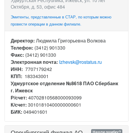
Удмуртская Республика, Ижевск, ул. 10 лет
Октября, д. 53, офис 484
Эмитенты, представленные в СТАР, по которым можно
провести операции в данном филиале.
Директор:
Людмила Григорьевна Волкова
Телефон:
(3412) 901330
Факс:
(3412) 901330
Электронная почта:
Izhevsk@rostatus.ru
ИНН:
7707179242
КПП:
183343001
Удмуртское отделение №8618 ПАО Сбербанк
г. Ижевск
Р/счет:
40702810568000093099
К/счет:
30101810400000000601
БИК:
049401601
Оренбургский филиал АО
Нашли ошибку?