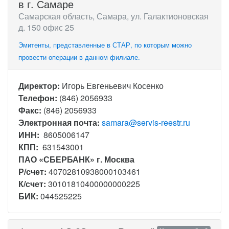
в г. Самаре
Самарская область, Самара, ул. Галактионовская
д. 150 офис 25
Эмитенты, представленные в СТАР, по которым можно
провести операции в данном филиале.
Директор:
Игорь Евгеньевич Косенко
Телефон:
(846) 2056933
Факс:
(846) 2056933
Электронная почта:
samara@servis-reestr.ru
ИНН:
8605006147
КПП:
631543001
ПАО «СБЕРБАНК» г. Москва
Р/счет:
40702810938000103461
К/счет:
30101810400000000225
БИК:
044525225