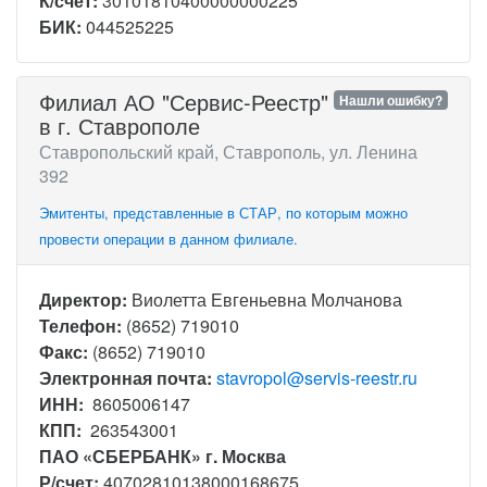
К/счет:
30101810400000000225
БИК:
044525225
Филиал АО "Сервис-Реестр"
Нашли ошибку?
в г. Ставрополе
Ставропольский край, Ставрополь, ул. Ленина
392
Эмитенты, представленные в СТАР, по которым можно
провести операции в данном филиале.
Директор:
Виолетта Евгеньевна Молчанова
Телефон:
(8652) 719010
Факс:
(8652) 719010
Электронная почта:
stavropol@servis-reestr.ru
ИНН:
8605006147
КПП:
263543001
ПАО «СБЕРБАНК» г. Москва
Р/счет:
40702810138000168675