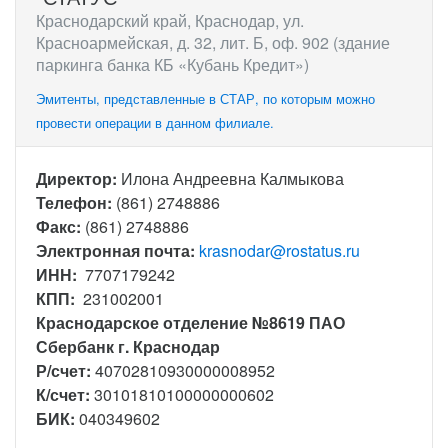
Краснодарский край, Краснодар, ул.
Красноармейская, д. 32, лит. Б, оф. 902 (здание
паркинга банка КБ «Кубань Кредит»)
Эмитенты, представленные в СТАР, по которым можно
провести операции в данном филиале.
Директор:
Илона Андреевна Калмыкова
Телефон:
(861) 2748886
Факс:
(861) 2748886
Электронная почта:
krasnodar@rostatus.ru
ИНН:
7707179242
КПП:
231002001
Краснодарское отделение №8619 ПАО
Сбербанк г. Краснодар
Р/счет:
40702810930000008952
К/счет:
30101810100000000602
БИК:
040349602