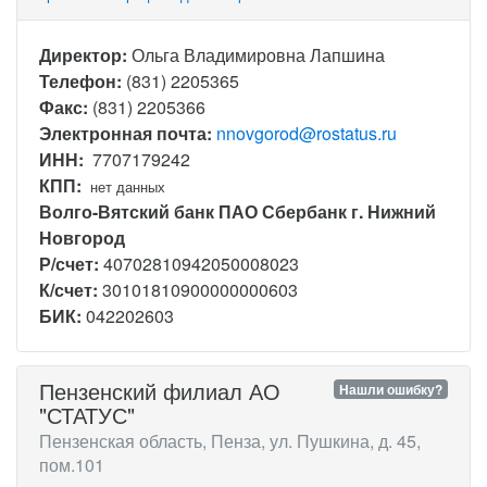
Директор:
Ольга Владимировна Лапшина
Телефон:
(831) 2205365
Факс:
(831) 2205366
Электронная почта:
nnovgorod@rostatus.ru
ИНН:
7707179242
КПП:
нет данных
Волго-Вятский банк ПАО Сбербанк г. Нижний
Новгород
Р/счет:
40702810942050008023
К/счет:
30101810900000000603
БИК:
042202603
Пензенский филиал АО
Нашли ошибку?
"СТАТУС"
Пензенская область, Пенза, ул. Пушкина, д. 45,
пом.101