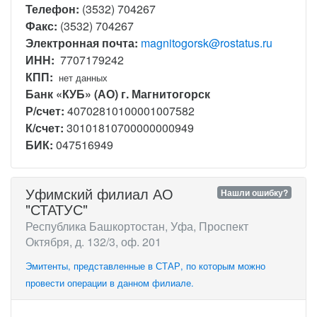
Телефон:
(3532) 704267
Факс:
(3532) 704267
Электронная почта:
magnitogorsk@rostatus.ru
ИНН:
7707179242
КПП:
нет данных
Банк «КУБ» (АО) г. Магнитогорск
Р/счет:
40702810100001007582
К/счет:
30101810700000000949
БИК:
047516949
Уфимский филиал АО
Нашли ошибку?
"СТАТУС"
Республика Башкортостан, Уфа, Проспект
Октября, д. 132/3, оф. 201
Эмитенты, представленные в СТАР, по которым можно
провести операции в данном филиале.