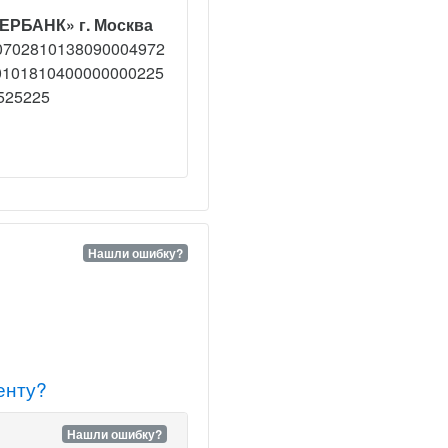
ЕРБАНК» г. Москва
0702810138090004972
0101810400000000225
525225
Нашли ошибку?
енту?
Нашли ошибку?