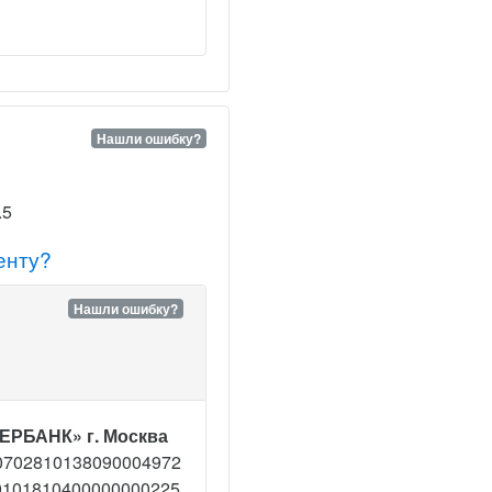
Нашли ошибку?
.5
енту?
Нашли ошибку?
ЕРБАНК» г. Москва
0702810138090004972
0101810400000000225