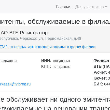
(current)
Главная
Для участников
итенты, обслуживаемые в филиа
 АО ВТБ Регистратор
спублика, Черкесск, ул. Первомайская, д.48
СТАР, по которым можно провести операции в данном филиале.
надьевна
ИНН:
Филиал
нет данных
КПП:
ВТБ (ПА
нет данных
Р/счет:
К/счет:
rkessk@vtbreg.ru
БИК:
04
не обслуживает ни одного эмитент
служиваемые на основании трансф