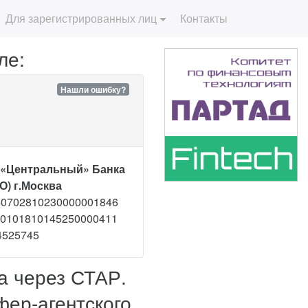
Для зарегистрированных лиц
Контакты
ле:
Нашли ошибку?
 «Центральный» Банка
О) г.Москва
40702810230000001846
30101810145250000411
4525745
а через СТАР.
ер-агентского