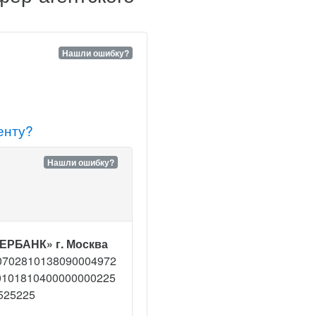
Нашли ошибку?
енту?
Нашли ошибку?
ЕРБАНК» г. Москва
0702810138090004972
0101810400000000225
525225