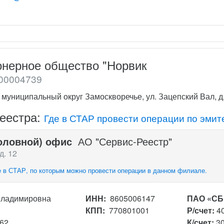
онерное общество "Норвик
00004739
. муниципальный округ Замоскворечье, ул. Зацепский Вал, д
реестра:
Где в СТАР провести операции по эмит
оловной) офис
АО "Сервис-Реестр"
д. 12
 в СТАР, по которым можно провести операции в данном филиале.
Владимировна
ИНН:
8605006147
ПАО «СБ
КПП:
770801001
Р/счет:
4
162
К/счет:
3