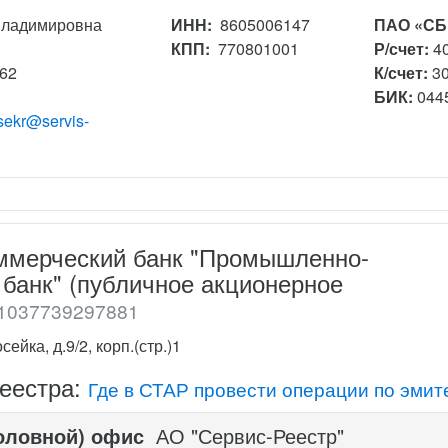
Владимировна
ИНН:
8605006147
ПАО «СБ
КПП:
770801001
Р/счет:
4
162
К/счет:
3
БИК:
044
sekr@servis-
ммерческий банк "Промышленно-
банк" (публичное акционерное
1037739297881
ейка, д.9/2, корп.(стр.)1
реестра:
Где в СТАР провести операции по эмит
оловной) офис
АО "Сервис-Реестр"