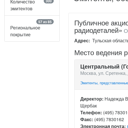
Количество
300
эмитентов
Публичное акци
57 из 85
Региональное
радиодеталей»
О
покрытие
Адрес:
Тульская область
Место ведения 
Центральный (Г
Москва, ул. Сретенка, 
Эмитенты, представленные
Директор:
Надежда 
Щербак
Телефон:
(495) 7830
Факс:
(495) 7830162
Электронная почта: