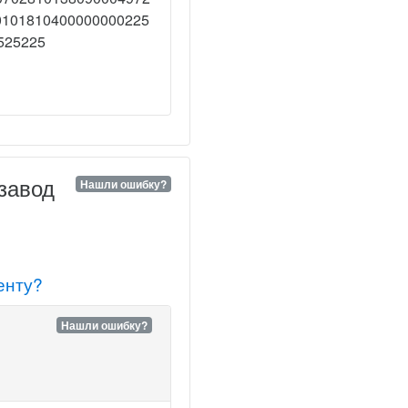
0101810400000000225
525225
завод
Нашли ошибку?
енту?
Нашли ошибку?