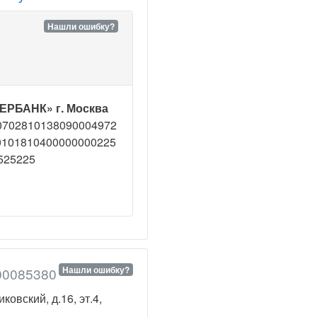
Нашли ошибку?
ЕРБАНК» г. Москва
0702810138090004972
0101810400000000225
525225
Нашли ошибку?
00085380
овский, д.16, эт.4,