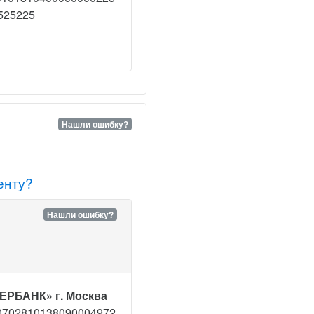
525225
Нашли ошибку?
1
енту?
Нашли ошибку?
ЕРБАНК» г. Москва
0702810138090004972