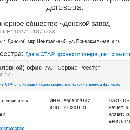
договора:
онерное общество «Донской завод
ГРН: 1027101373738
, г. Донской, мкр Центральный, ул. Привокзальная, д.10
реестра:
Где в СТАР провести операции по эмит
оловной) офис
АО "Сервис-Реестр"
д. 12
 в СТАР, по которым можно провести операции в данном филиале.
Владимировна
ИНН:
8605006147
ПАО «СБ
КПП:
770801001
Р/счет:
4
162
К/счет:
3
БИК:
044
sekr@servis-