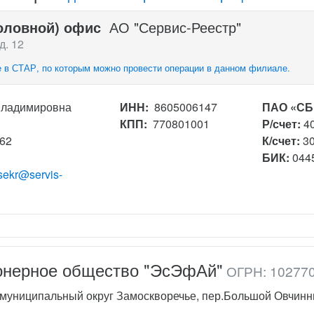
оловной) офис
АО "Сервис-Реестр"
д. 12
 в СТАР, по которым можно провести операции в данном филиале.
Владимировна
ИНН:
8605006147
ПАО «СБ
КПП:
770801001
Р/счет:
4
162
К/счет:
3
БИК:
044
sekr@servis-
онерное общество "ЭсЭфАй"
ОГРН: 10277
.муниципальный округ Замоскворечье, пер.Большой Овчинник