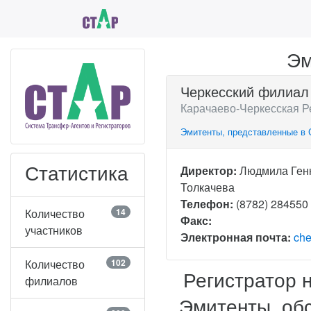
Эм
Черкесский филиал
Карачаево-Черкесская Ре
Эмитенты, представленные в 
Статистика
Директор:
Людмила Ген
Толкачева
Телефон:
(8782) 284550
Количество
14
Факс:
участников
Электронная почта:
che
Количество
102
Регистратор 
филиалов
Эмитенты, об