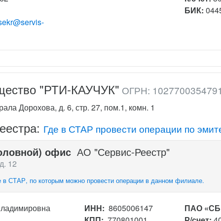
БИК:
044
sekr@servis-
щество "РТИ-КАУЧУК"
ОГРН: 102770035479
ала Дорохова, д. 6, стр. 27, пом.1, комн. 1
реестра:
Где в СТАР провести операции по эмит
оловной) офис
АО "Сервис-Реестр"
д. 12
 в СТАР, по которым можно провести операции в данном филиале.
Владимировна
ИНН:
8605006147
ПАО «СБ
КПП:
770801001
Р/счет:
4