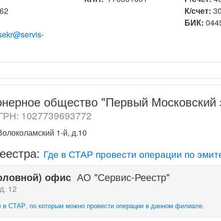
162
К/счет:
3
БИК:
044
sekr@servis-
онерное общество "Первый Московский 
РН: 1027739693772
олоколамский 1-й, д.10
реестра:
Где в СТАР провести операции по эмит
оловной) офис
АО "Сервис-Реестр"
д. 12
 в СТАР, по которым можно провести операции в данном филиале.