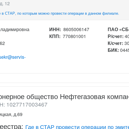
д. 12
 в СТАР, по которым можно провести операции в данном филиале.
Владимировна
ИНН:
8605006147
ПАО «СБ
КПП:
770801001
Р/счет:
4
162
К/счет:
3
БИК:
044
sekr@servis-
онерное общество Нефтегазовая компа
: 1027717003467
цкая, д.69
реестра:
Где в СТАР провести операции по эмит