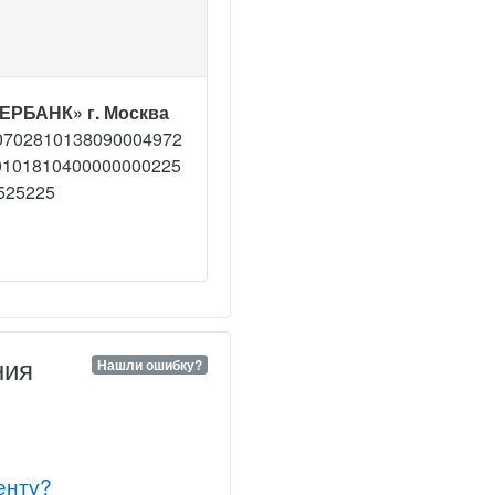
ЕРБАНК» г. Москва
0702810138090004972
0101810400000000225
525225
ния
Нашли ошибку?
енту?