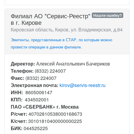
Филиал АО "Сервис-Реестр"
Нашли ошибку?
в г. Кирове
Кировская область, Киров, ул. Владимирская, д.84
Эмитенты, представленные в СТАР, по которым можно
провести операции в данном филиале.
Директор:
Алексей Анатольевич Бачериков
Телефон:
(8332) 224007
Факс:
(8332) 224007
Электронная почта:
kirov@servis-reestr.ru
ИНН:
8605006147
КПП:
434502001
ПАО «СБЕРБАНК» г. Москва
Р/счет:
40702810538000168673
К/счет:
30101810400000000225
БИК:
044525225