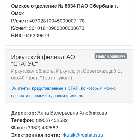
Омское отделение № 8634 ПАО Сбербанк г.
Омск
Р/счет:
40702810045000007178
К/счет:
30101810900000000673
БИК:
045209673
Иркутский филиал АО
Нашли ошибку?
"СТАТУС"
Иркутская область, Иркутск, ул.Советская, д.3 Б,
оф.401 (ост. "Театр кукол")
Эмитенты, представленные в СТАР, по которым можно
провести операции в данном филиале.
Директор:
Анна Валерьевна Хлебникова
Телефон:
(3952) 432582
Факс:
(3952) 432582
Электронная почта:
irkutsk@rostatus.ru