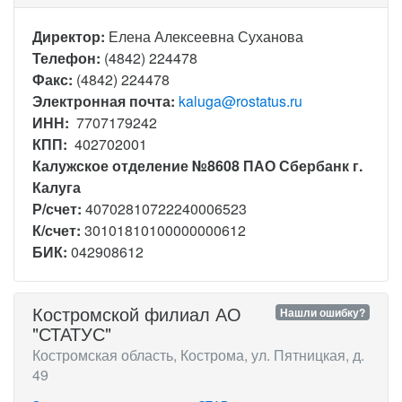
Директор:
Елена Алексеевна Суханова
Телефон:
(4842) 224478
Факс:
(4842) 224478
Электронная почта:
kaluga@rostatus.ru
ИНН:
7707179242
КПП:
402702001
Калужское отделение №8608 ПАО Сбербанк г.
Калуга
Р/счет:
40702810722240006523
К/счет:
30101810100000000612
БИК:
042908612
Костромской филиал АО
Нашли ошибку?
"СТАТУС"
Костромская область, Кострома, ул. Пятницкая, д.
49