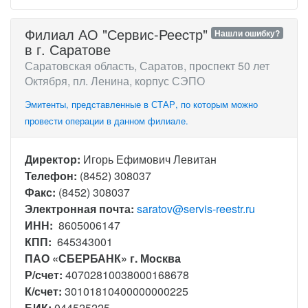
Филиал АО "Сервис-Рееcтр"
Нашли ошибку?
в г. Саратове
Саратовская область, Саратов, проспект 50 лет
Октября, пл. Ленина, корпус СЭПО
Эмитенты, представленные в СТАР, по которым можно
провести операции в данном филиале.
Директор:
Игорь Ефимович Левитан
Телефон:
(8452) 308037
Факс:
(8452) 308037
Электронная почта:
saratov@servis-reestr.ru
ИНН:
8605006147
КПП:
645343001
ПАО «СБЕРБАНК» г. Москва
Р/счет:
40702810038000168678
К/счет:
30101810400000000225
БИК:
044525225