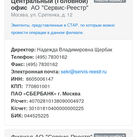
Центральный (Головной)
Нашли ошибку?
офис
АО "Сервис-Реестр"
Москва, ул. Сретенка, д. 12
Эмитенты, представленные в СТАР, по которым можно
провести операции в данном филиале.
Директор:
Надежда Владимировна Щербак
Телефон:
(495) 7830162
Факс:
(495) 7830162
Электронная почта:
sekr@servis-reestr.ru
ИНН:
8605006147
КПП:
770801001
ПАО «СБЕРБАНК» г. Москва
Р/счет:
40702810138090004972
К/счет:
30101810400000000225
БИК:
044525225
Филиал АО "Сервис-Реестр"
Нашли ошибку?