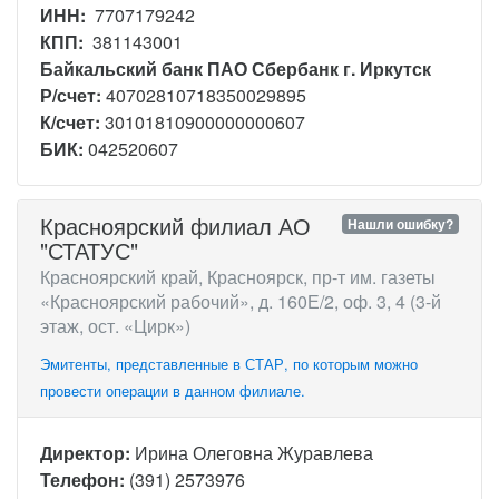
ИНН:
7707179242
КПП:
381143001
Байкальский банк ПАО Сбербанк г. Иркутск
Р/счет:
40702810718350029895
К/счет:
30101810900000000607
БИК:
042520607
Красноярский филиал АО
Нашли ошибку?
"СТАТУС"
Красноярский край, Красноярск, пр-т им. газеты
«Красноярский рабочий», д. 160Е/2, оф. 3, 4 (3-й
этаж, ост. «Цирк»)
Эмитенты, представленные в СТАР, по которым можно
провести операции в данном филиале.
Директор:
Ирина Олеговна Журавлева
Телефон:
(391) 2573976