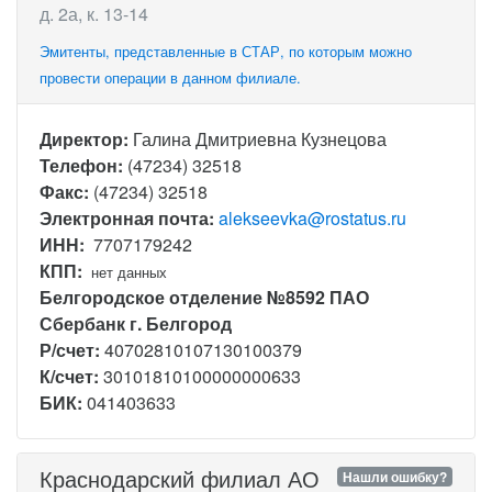
д. 2а, к. 13-14
Эмитенты, представленные в СТАР, по которым можно
провести операции в данном филиале.
Директор:
Галина Дмитриевна Кузнецова
Телефон:
(47234) 32518
Факс:
(47234) 32518
Электронная почта:
alekseevka@rostatus.ru
ИНН:
7707179242
КПП:
нет данных
Белгородское отделение №8592 ПАО
Сбербанк г. Белгород
Р/счет:
40702810107130100379
К/счет:
30101810100000000633
БИК:
041403633
Краснодарский филиал АО
Нашли ошибку?