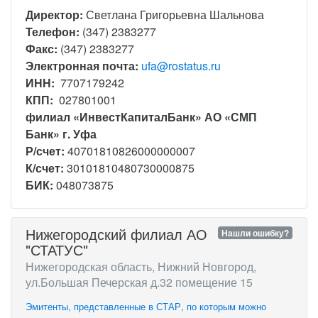
Директор:
Светлана Григорьевна Шальнова
Телефон:
(347) 2383277
Факс:
(347) 2383277
Электронная почта:
ufa@rostatus.ru
ИНН:
7707179242
КПП:
027801001
филиал «ИнвестКапиталБанк» АО «СМП
Банк» г. Уфа
Р/счет:
40701810826000000007
К/счет:
30101810480730000875
БИК:
048073875
Нижегородский филиал АО
Нашли ошибку?
"СТАТУС"
Нижегородская область, Нижний Новгород,
ул.Большая Печерская д.32 помещение 15
Эмитенты, представленные в СТАР, по которым можно