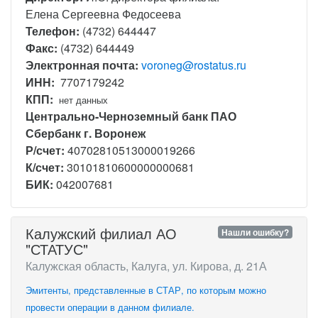
Елена Сергеевна Федосеева
Телефон:
(4732) 644447
Факс:
(4732) 644449
Электронная почта:
voroneg@rostatus.ru
ИНН:
7707179242
КПП:
нет данных
Центрально-Черноземный банк ПАО
Сбербанк г. Воронеж
Р/счет:
40702810513000019266
К/счет:
30101810600000000681
БИК:
042007681
Калужский филиал АО
Нашли ошибку?
"СТАТУС"
Калужская область, Калуга, ул. Кирова, д. 21А
Эмитенты, представленные в СТАР, по которым можно
провести операции в данном филиале.