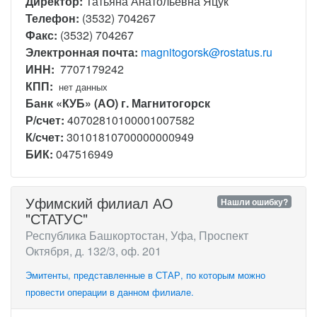
Директор:
Татьяна Анатольевна Яцук
Телефон:
(3532) 704267
Факс:
(3532) 704267
Электронная почта:
magnitogorsk@rostatus.ru
ИНН:
7707179242
КПП:
нет данных
Банк «КУБ» (АО) г. Магнитогорск
Р/счет:
40702810100001007582
К/счет:
30101810700000000949
БИК:
047516949
Уфимский филиал АО
Нашли ошибку?
"СТАТУС"
Республика Башкортостан, Уфа, Проспект
Октября, д. 132/3, оф. 201
Эмитенты, представленные в СТАР, по которым можно
провести операции в данном филиале.