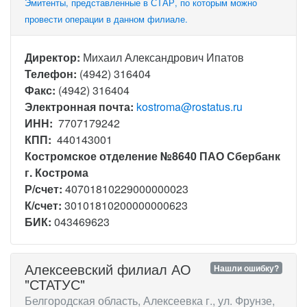
Эмитенты, представленные в СТАР, по которым можно
провести операции в данном филиале.
Директор:
Михаил Александрович Ипатов
Телефон:
(4942) 316404
Факс:
(4942) 316404
Электронная почта:
kostroma@rostatus.ru
ИНН:
7707179242
КПП:
440143001
Костромское отделение №8640 ПАО Сбербанк
г. Кострома
Р/счет:
40701810229000000023
К/счет:
30101810200000000623
БИК:
043469623
Алексеевский филиал АО
Нашли ошибку?
"СТАТУС"
Белгородская область, Алексеевка г., ул. Фрунзе,