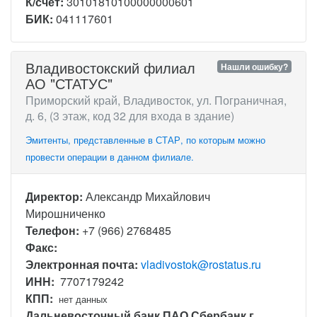
К/счет:
30101810100000000601
БИК:
041117601
Владивостокский филиал
Нашли ошибку?
АО "СТАТУС"
Приморский край, Владивосток, ул. Пограничная,
д. 6, (3 этаж, код 32 для входа в здание)
Эмитенты, представленные в СТАР, по которым можно
провести операции в данном филиале.
Директор:
Александр Михайлович
Мирошниченко
Телефон:
+7 (966) 2768485
Факс:
Электронная почта:
vladivostok@rostatus.ru
ИНН:
7707179242
КПП:
нет данных
Дальневосточный банк ПАО Сбербанк г.