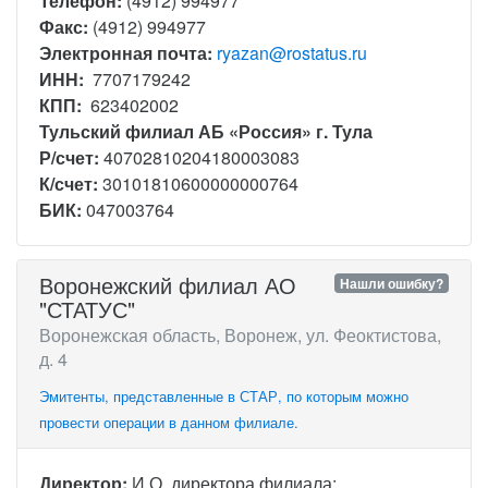
Телефон:
(4912) 994977
Факс:
(4912) 994977
Электронная почта:
ryazan@rostatus.ru
ИНН:
7707179242
КПП:
623402002
Тульский филиал АБ «Россия» г. Тула
Р/счет:
40702810204180003083
К/счет:
30101810600000000764
БИК:
047003764
Воронежский филиал АО
Нашли ошибку?
"СТАТУС"
Воронежская область, Воронеж, ул. Феоктистова,
д. 4
Эмитенты, представленные в СТАР, по которым можно
провести операции в данном филиале.
Директор:
И.О. директора филиала: