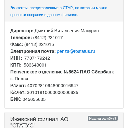
Эмитенты, представленные в СТАР, по которым можно
провести операции в данном филиале.
Директор:
Дмитрий Витальевич Макурин
Телефон:
(8412) 231017
Факс:
(8412) 231015
Электронная почта:
penza@rostatus.ru
ИНН:
7707179242
КПП:
583643001
Пензенское отделение №8624 ПАО Сбербанк
г. Пенза
Р/счет:
40702810948000016947
К/счет:
30101810000000000635
БИК:
045655635
Ижевский филиал АО
Нашли ошибку?
"СТАТУС"