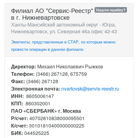
Филиал АО "Сервис-Реестр"
Нашли ошибку?
в г. Нижневартовске
Ханты-Мансийский автономный округ - Югра,
Нижневартовск, ул. Северная 46а офис 42-43
Эмитенты, представленные в СТАР, по которым можно
провести операции в данном филиале.
Директор:
Михаил Николаевич Рыжков
Телефон:
(3466) 267128, 675759
Факс:
(3466) 267128
Электронная почта:
nvartovsk@servis-reestr.ru
ИНН:
8605006147
КПП:
860302001
ПАО «СБЕРБАНК» г. Москва
Р/счет:
40702810838000095501
К/счет:
30101810400000000225
БИК:
044525225