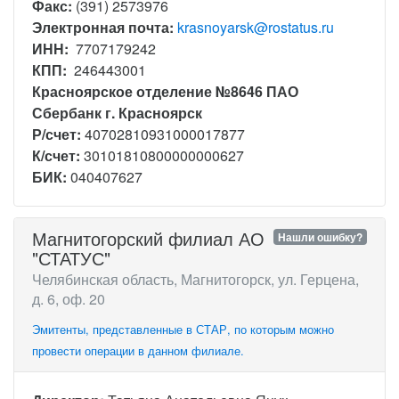
Факс:
(391) 2573976
Электронная почта:
krasnoyarsk@rostatus.ru
ИНН:
7707179242
КПП:
246443001
Красноярское отделение №8646 ПАО
Сбербанк г. Красноярск
Р/счет:
40702810931000017877
К/счет:
30101810800000000627
БИК:
040407627
Магнитогорский филиал АО
Нашли ошибку?
"СТАТУС"
Челябинская область, Магнитогорск, ул. Герцена,
д. 6, оф. 20
Эмитенты, представленные в СТАР, по которым можно
провести операции в данном филиале.