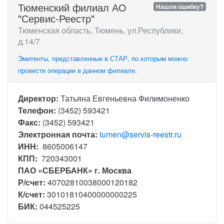
Тюменский филиал АО
Нашли ошибку?
"Сервис-Реестр"
Тюменская область, Тюмень, ул.Республики,
д.14/7
Эмитенты, представленные в СТАР, по которым можно
провести операции в данном филиале.
Директор:
Татьяна Евгеньевна Филимоненко
Телефон:
(3452) 593421
Факс:
(3452) 593421
Электронная почта:
tumen@servis-reestr.ru
ИНН:
8605006147
КПП:
720343001
ПАО «СБЕРБАНК» г. Москва
Р/счет:
40702810038000120182
К/счет:
30101810400000000225
БИК:
044525225