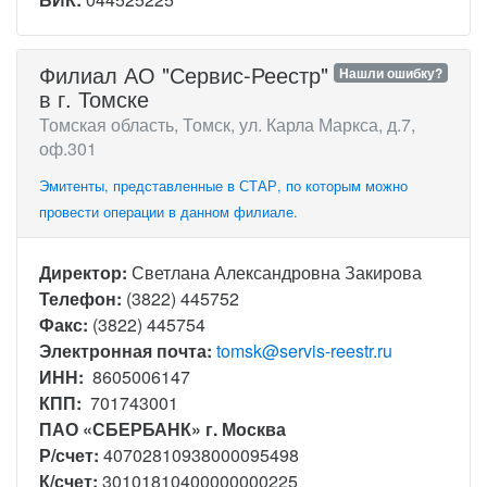
Филиал АО "Сервис-Реестр"
Нашли ошибку?
в г. Томске
Томская область, Томск, ул. Карла Маркса, д.7,
оф.301
Эмитенты, представленные в СТАР, по которым можно
провести операции в данном филиале.
Директор:
Светлана Александровна Закирова
Телефон:
(3822) 445752
Факс:
(3822) 445754
Электронная почта:
tomsk@servis-reestr.ru
ИНН:
8605006147
КПП:
701743001
ПАО «СБЕРБАНК» г. Москва
Р/счет:
40702810938000095498
К/счет:
30101810400000000225