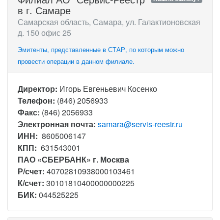
в г. Самаре
Самарская область, Самара, ул. Галактионовская
д. 150 офис 25
Эмитенты, представленные в СТАР, по которым можно
провести операции в данном филиале.
Директор:
Игорь Евгеньевич Косенко
Телефон:
(846) 2056933
Факс:
(846) 2056933
Электронная почта:
samara@servis-reestr.ru
ИНН:
8605006147
КПП:
631543001
ПАО «СБЕРБАНК» г. Москва
Р/счет:
40702810938000103461
К/счет:
30101810400000000225
БИК:
044525225