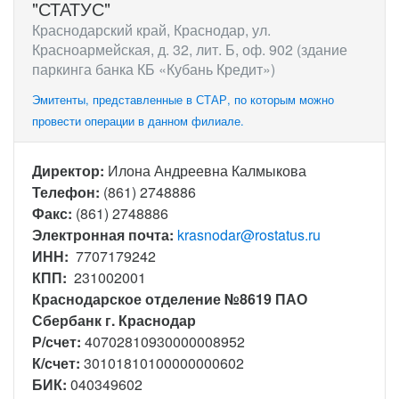
"СТАТУС"
Краснодарский край, Краснодар, ул.
Красноармейская, д. 32, лит. Б, оф. 902 (здание
паркинга банка КБ «Кубань Кредит»)
Эмитенты, представленные в СТАР, по которым можно
провести операции в данном филиале.
Директор:
Илона Андреевна Калмыкова
Телефон:
(861) 2748886
Факс:
(861) 2748886
Электронная почта:
krasnodar@rostatus.ru
ИНН:
7707179242
КПП:
231002001
Краснодарское отделение №8619 ПАО
Сбербанк г. Краснодар
Р/счет:
40702810930000008952
К/счет:
30101810100000000602
БИК:
040349602