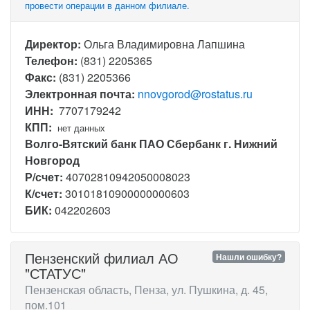
провести операции в данном филиале.
Директор:
Ольга Владимировна Лапшина
Телефон:
(831) 2205365
Факс:
(831) 2205366
Электронная почта:
nnovgorod@rostatus.ru
ИНН:
7707179242
КПП:
нет данных
Волго-Вятский банк ПАО Сбербанк г. Нижний
Новгород
Р/счет:
40702810942050008023
К/счет:
30101810900000000603
БИК:
042202603
Пензенский филиал АО
Нашли ошибку?
"СТАТУС"
Пензенская область, Пенза, ул. Пушкина, д. 45,
пом.101