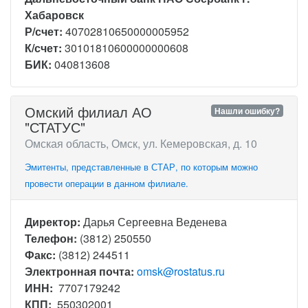
Хабаровск
Р/счет:
40702810650000005952
К/счет:
30101810600000000608
БИК:
040813608
Омский филиал АО
Нашли ошибку?
"СТАТУС"
Омская область, Омск, ул. Кемеровская, д. 10
Эмитенты, представленные в СТАР, по которым можно
провести операции в данном филиале.
Директор:
Дарья Сергеевна Веденева
Телефон:
(3812) 250550
Факс:
(3812) 244511
Электронная почта:
omsk@rostatus.ru
ИНН:
7707179242
КПП:
550302001